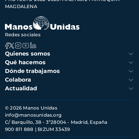
de
MAGDALENA
navegación
Redes sociales
Navegación
Quienes somos
principal
Qué hacemos
Dónde trabajamos
Colabora
Actualidad
Información
© 2026 Manos Unidas
de
info@manosunidas.org
contacto
C/ Barquillo, 38 - 3º28004 - Madrid, España
900 811 888
BIZUM 33439