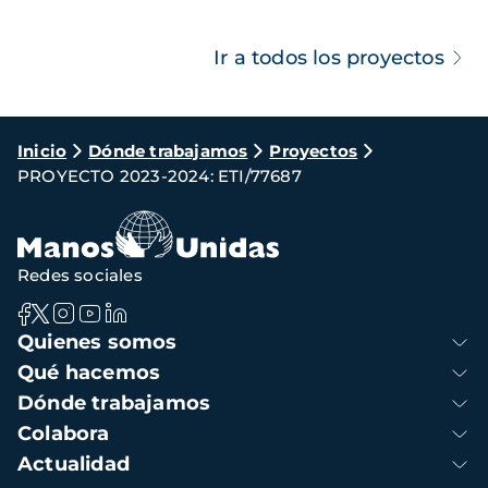
Ir a todos los proyectos
Ruta
Inicio
Dónde trabajamos
Proyectos
PROYECTO 2023-2024: ETI/77687
de
navegación
Redes sociales
Navegación
Quienes somos
principal
Qué hacemos
Dónde trabajamos
Colabora
Actualidad