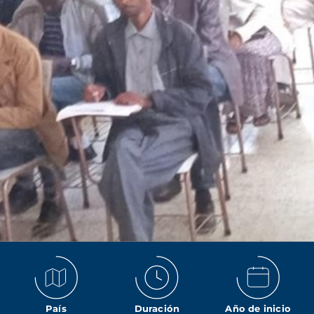
País
Duración
Año de inicio