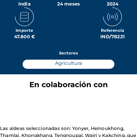
India
24 meses
2024
Importe
Referencia
47.800 €
IND/78221
Sectores
Agricultura
En colaboración con
Las aldeas seleccionadas son: Yonyer, Heinoukhong,
Thamlai, Khongkhang, Tengnoupal, Wairi y Kakching, que