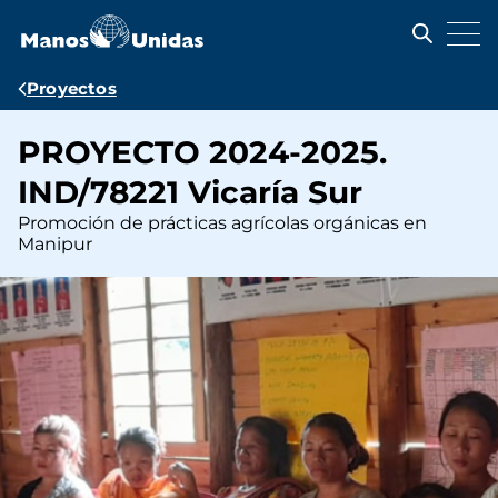
Pasar
al
contenido
principal
Ruta
Proyectos
de
PROYECTO 2024-2025.
navegación
IND/78221 Vicaría Sur
Promoción de prácticas agrícolas orgánicas en
Manipur