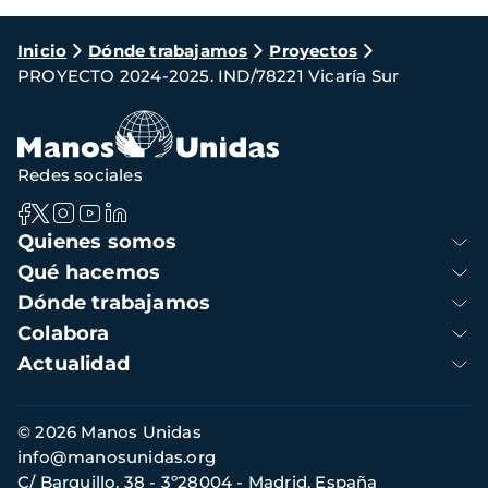
Ruta
Inicio
Dónde trabajamos
Proyectos
PROYECTO 2024-2025. IND/78221 Vicaría Sur
de
navegación
Redes sociales
Navegación
Quienes somos
principal
Qué hacemos
Dónde trabajamos
Colabora
Actualidad
Información
© 2026 Manos Unidas
de
info@manosunidas.org
contacto
C/ Barquillo, 38 - 3º28004 - Madrid, España