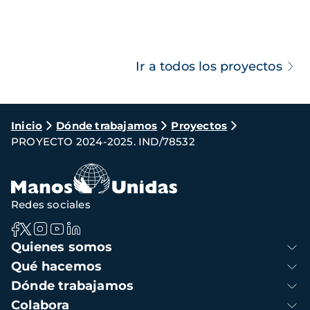
Ir a todos los proyectos
Ruta
Inicio
Dónde trabajamos
Proyectos
PROYECTO 2024-2025. IND/78532
de
navegación
Redes sociales
Navegación
Quienes somos
principal
Qué hacemos
Dónde trabajamos
Colabora