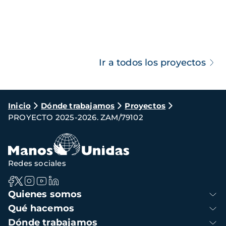
Ir a todos los proyectos
Ruta
Inicio
Dónde trabajamos
Proyectos
PROYECTO 2025-2026. ZAM/79102
de
navegación
Redes sociales
Navegación
Quienes somos
principal
Qué hacemos
Dónde trabajamos