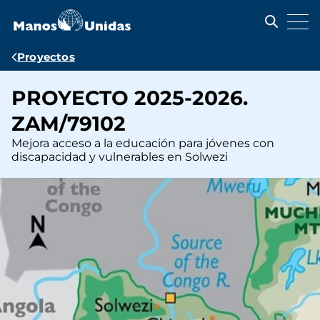
Pasar
al
contenido
principal
Ruta
Proyectos
de
PROYECTO 2025-2026.
navegación
ZAM/79102
Mejora acceso a la educación para jóvenes con
discapacidad y vulnerables en Solwezi