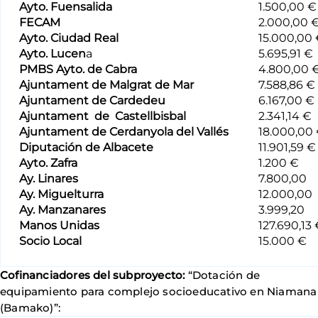
Ayto. Fuensalida
1.500,00 €
FECAM
2.000,00 
Ayto. Ciudad Real
15.000,00
Ayto. Lucen
a
5.695,91 €
PMBS Ayto. de Cabra
4.800,00 
Ajuntament de Malgrat de Mar
7.588,86 €
Ajuntament de Cardedeu
6.167,00 €
Ajuntament de Castellbisbal
2.341,14 €
Ajuntament de Cerdanyola del Vallés
18.000,00
Diputación de Albacete
11.901,59 €
Ayto. Zafra
1.200 €
Ay. Linares
7.800,00
Ay. Miguelturra
12.000,00
Ay. Manzanares
3.999,20
Manos Unidas
127.690,13
Socio Local
15.000 €
Cofinanciadores del subproyecto:
“Dotación de
equipamiento para complejo socioeducativo en Niamana
(Bamako)”: