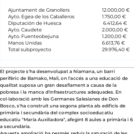
Ajuntament de Granollers
12.000,00 €
Ayto. Egea de los Caballeros
1.750,00 €
Diputación de Huesca
6.412,64 €
Ayto. Caudete
2.000,00 €
Ayto. Fuenteobejuna
1.200,00 €
Manos Unidas
6.613,76 €
Total subproyecto
29.976,40 €
El projecte s'ha desenvolupat a Niamana, un barri
perifèric de Bamako, Mali, on l'accés a una educació de
qualitat suposa un gran desafiament a causa de la
pobresa i la manca d'infraestructures adequades. En
col·laboració amb les Germanes Salesianes de Don
Bosco, s'ha construït una segona planta als edificis de
primària i secundària del complex socioeducatiu
educatiu "María Auxiliadora", afegint 8 aules a primària i 6
a secundària.
Aquesta ampliació ha permès reduir la saturació de les