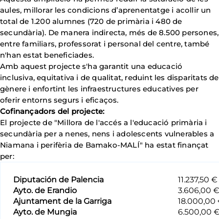
aules, millorar les condicions d’aprenentatge i acollir un
total de 1.200 alumnes (720 de primària i 480 de
secundària). De manera indirecta, més de 8.500 persones,
entre familiars, professorat i personal del centre, també
n'han estat beneficiades.
Amb aquest projecte s'ha garantit una educació
inclusiva, equitativa i de qualitat, reduint les disparitats de
gènere i enfortint les infraestructures educatives per
oferir entorns segurs i eficaços.
Cofinançadors del projecte:
El projecte de "Millora de l'accés a l'educació primària i
secundària per a nenes, nens i adolescents vulnerables a
Niamana i perifèria de Bamako-MALÍ" ha estat finançat
per:
Diputación de Palencia
11.237,50 €
Ayto. de Erandio
3.606,00 
Ajuntament de la Garriga
18.000,00
Ayto. de Mungia
6.500,00 