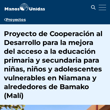
Pasar
al
contenido
principal
Ruta
Proyectos
de
Proyecto de Cooperación al
navegación
Desarrollo para la mejora
del acceso a la educación
primaria y secundaria para
niñas, niños y adolescentes
vulnerables en Niamana y
alrededores de Bamako
(Malí)