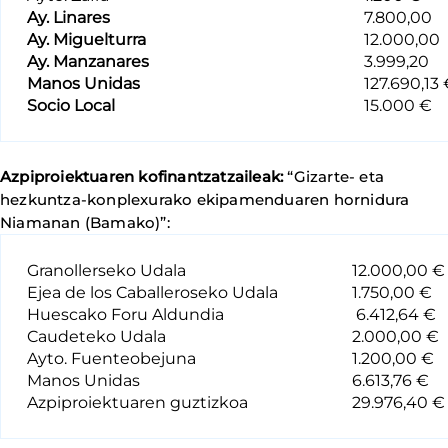
Ay. Linares
7.800,00
Ay. Miguelturra
12.000,00
Ay. Manzanares
3.999,20
Manos Unidas
127.690,13
Socio Local
15.000 €
Azpiproiektuaren kofinantzatzaileak:
“Gizarte- eta
hezkuntza-konplexurako ekipamenduaren hornidura
Niamanan (Bamako)”:
Granollerseko Udala
12.000,00 €
Ejea de los Caballeroseko Udala
1.750,00 €
Huescako Foru Aldundia
6.412,64 €
Caudeteko Udala
2.000,00 €
Ayto. Fuenteobejuna
1.200,00 €
Manos Unidas
6.613,76 €
Azpiproiektuaren guztizkoa
29.976,40 €