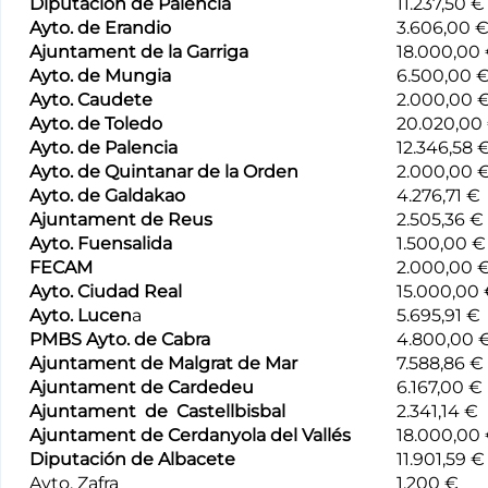
Diputación de Palencia
11.237,50 €
Ayto. de Erandio
3.606,00 
Ajuntament de la Garriga
18.000,00
Ayto. de Mungia
6.500,00 
Ayto. Caudete
2.000,00 
Ayto. de Toledo
20.020,00
Ayto. de Palencia
12.346,58 
Ayto. de Quintanar de la Orden
2.000,00 
Ayto. de Galdakao
4.276,71 €
Ajuntament de Reus
2.505,36 €
Ayto. Fuensalida
1.500,00 €
FECAM
2.000,00 
Ayto. Ciudad Real
15.000,00
Ayto. Lucen
a
5.695,91 €
PMBS Ayto. de Cabra
4.800,00 
Ajuntament de Malgrat de Mar
7.588,86 €
Ajuntament de Cardedeu
6.167,00 €
Ajuntament de Castellbisbal
2.341,14 €
Ajuntament de Cerdanyola del Vallés
18.000,00
Diputación de Albacete
11.901,59 €
Ayto. Zafra
1.200 €