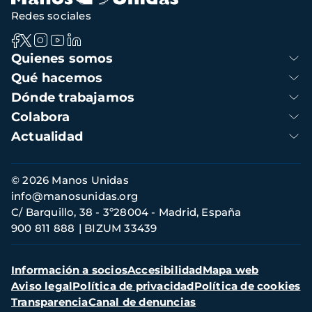
Redes sociales
Navegación
Quienes somos
principal
Qué hacemos
Dónde trabajamos
Colabora
Actualidad
Información
© 2026 Manos Unidas
de
info@manosunidas.org
contacto
C/ Barquillo, 38 - 3º28004 - Madrid, España
900 811 888
BIZUM 33439
Menú
Información a socios
Accesibilidad
Mapa web
secundario
Aviso legal
Política de privacidad
Política de cookies
Transparencia
Canal de denuncias