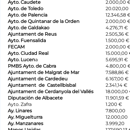
Ayto. Caudete
2.000,00 
Ayto. de Toledo
20.020,00
Ayto. de Palencia
12.346,58 
Ayto. de Quintanar de la Orden
2.000,00 
Ayto. de Galdakao
4.276,71 €
Ajuntament de Reus
2.505,36 €
Ayto. Fuensalida
1.500,00 €
FECAM
2.000,00 
Ayto. Ciudad Real
15.000,00
Ayto. Lucen
a
5.695,91 €
PMBS Ayto. de Cabra
4.800,00 
Ajuntament de Malgrat de Mar
7.588,86 €
Ajuntament de Cardedeu
6.167,00 €
Ajuntament de Castellbisbal
2.341,14 €
Ajuntament de Cerdanyola del Vallés
18.000,00
Diputación de Albacete
11.901,59 €
Ayto. Zafra
1.200 €
Ay. Linares
7.800,00
Ay. Miguelturra
12.000,00
Ay. Manzanares
3.999,20
Manos Unidas
127.690,13