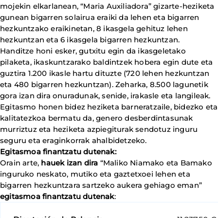
mojekin elkarlanean, “Maria Auxiliadora” gizarte-heziketa
gunean bigarren solairua eraiki da lehen eta bigarren
hezkuntzako eraikinetan, 8 ikasgela gehituz lehen
hezkuntzan eta 6 ikasgela bigarren hezkuntzan.
Handitze honi esker, gutxitu egin da ikasgeletako
pilaketa, ikaskuntzarako baldintzek hobera egin dute eta
guztira 1.200 ikasle hartu dituzte (720 lehen hezkuntzan
eta 480 bigarren hezkuntzan). Zeharka, 8.500 lagunetik
gora izan dira onuradunak, senide, irakasle eta langileak.
Egitasmo honen bidez heziketa barneratzaile, bidezko eta
kalitatezkoa bermatu da, genero desberdintasunak
murriztuz eta heziketa azpiegiturak sendotuz inguru
seguru eta eraginkorrak ahalbidetzeko.
Egitasmoa finantzatu dutenak:
Orain arte,
hauek izan dira
“Maliko Niamako eta Bamako
inguruko neskato, mutiko eta gaztetxoei lehen eta
bigarren hezkuntzara sartzeko aukera gehiago eman”
egitasmoa finantzatu dutenak
: