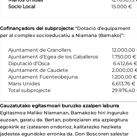
Socio Local
15.000 €
Cofinançadors del subprojecte:
“Dotació d’equipament
per al complex socioeducatiu a Niamana (Bamako)”:
Ajuntament de Granollers
12.000,00
Ajuntament d’Egea de los Caballeros
1.750,00 €
Diputació d’Osca
6.412,64 
Ajuntament de Caudete
2.000,00 
Ajuntament Fuenteobejuna
1.200,00 €
Mans Unides
6.613,76 €
Total subprojecte
29.976,40
Gauzatutako egitasmoari buruzko azalpen laburra
Egitasmoa Maliko Niamanan, Bamakoko hiri inguruko
auzoan, garatu da. Bertan, pobreziaren eta azpiegitura
egokirik ez izatearen ondorioz, kalitatezko heziketa
jadestea egundoko erronka da. Don Boscoren salestar