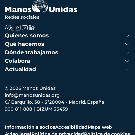
Redes sociales
Navegación
Quienes somos
principal
Qué hacemos
Dónde trabajamos
Colabora
Actualidad
Información
© 2026 Manos Unidas
de
info@manosunidas.org
contacto
C/ Barquillo, 38 - 3º28004 - Madrid, España
900 811 888
BIZUM 33439
Menú
Información a socios
Accesibilidad
Mapa web
secundario
Aviso legal
Política de privacidad
Política de cookies