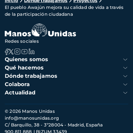
Ruta
Inicio
Dónde trabajamos
Proyectos
El pueblo Awajún mejora su calidad de vida a través
de
de la participación ciudadana
navegación
Redes sociales
Navegación
Quienes somos
principal
Qué hacemos
Dónde trabajamos
Colabora
Actualidad
Información
© 2026 Manos Unidas
de
info@manosunidas.org
contacto
C/ Barquillo, 38 - 3º28004 - Madrid, España
900 811 888
BIZUM 33439