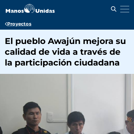
Pasar
al
contenido
principal
Ruta
Proyectos
de
El pueblo Awajún mejora su
navegación
calidad de vida a través de
la participación ciudadana