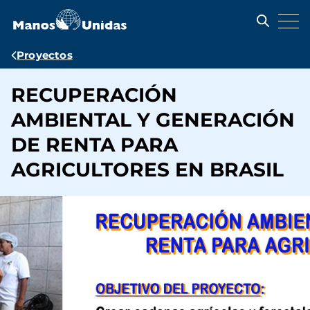
Pasar
al
contenido
principal
Ruta
Proyectos
de
RECUPERACIÓN
navegación
AMBIENTAL Y GENERACIÓN
DE RENTA PARA
AGRICULTORES EN BRASIL