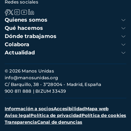
Redes sociales
Navegación
Quienes somos
principal
Qué hacemos
Dónde trabajamos
Colabora
Actualidad
Información
© 2026 Manos Unidas
de
info@manosunidas.org
contacto
C/ Barquillo, 38 - 3º28004 - Madrid, España
900 811 888
BIZUM 33439
Menú
Información a socios
Accesibilidad
Mapa web
secundario
Aviso legal
Política de privacidad
Política de cookies
Transparencia
Canal de denuncias