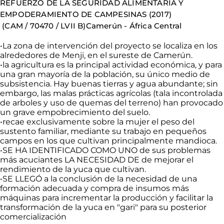
REFUERZO DE LA SEGURIDAD ALIMENTARIA Y
EMPODERAMIENTO DE
CAMPESINAS (2017)
(CAM
/ 70470 / LVII
B)
Camerún
- África Central
•
La zona de intervención del proyecto se localiza en los
alrededores de
Menji
, en el sureste de Camerún
.
•
la
agricultura es la principal actividad económica, y para
una gran mayoría de la población, su único medio de
subsistencia. Hay buenas tierras y agua abundante; sin
embargo, las malas prácticas
agrícolas (tala incontrolada
de arboles y uso de quemas del terreno)
han provocado
un grave empobrecimiento del suelo.
•
recae
exclusivamente sobre la mujer el peso del
sustento familiar, mediante su trabajo en pequeños
campos en los que cultivan principalmente mandioca.
•
SE
HA IDENTIFICADO COMO UNO de sus problemas
más acuciantes LA NECESIDAD DE
de
mejorar el
rendimiento de la yuca que cultivan.
•
SE
LLEGÓ a la conclusión de la necesidad de una
formación adecuada y compra de insumos más
máquinas para incrementar la producción y facilitar la
transformación de la yuca en "
gari
" para su posterior
comercialización