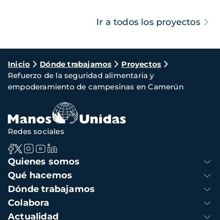
Ir a todos los proyectos
Ruta
Inicio
Dónde trabajamos
Proyectos
Refuerzo de la seguridad alimentaria y
de
empoderamiento de campesinas en Camerún
navegación
Redes sociales
Navegación
Quienes somos
principal
Qué hacemos
Dónde trabajamos
Colabora
Actualidad