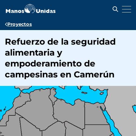
Pasar
al
contenido
principal
Ruta
Proyectos
de
Refuerzo de la seguridad
navegación
alimentaria y
empoderamiento de
campesinas en Camerún