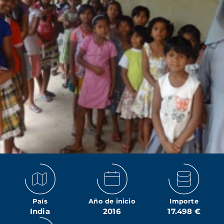
País
Año de inicio
Importe
India
2016
17.498 €