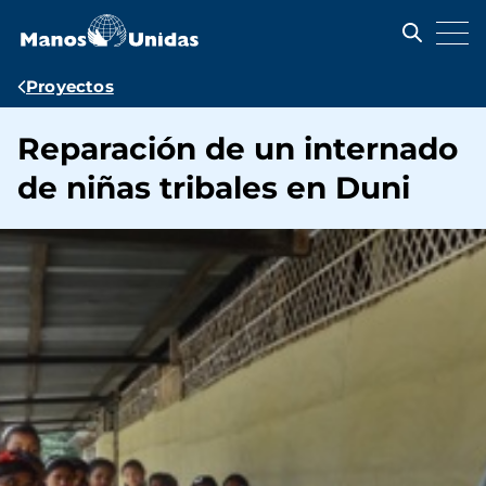
Pasar
al
contenido
principal
Ruta
Proyectos
de
Reparación de un internado
navegación
de niñas tribales en Duni