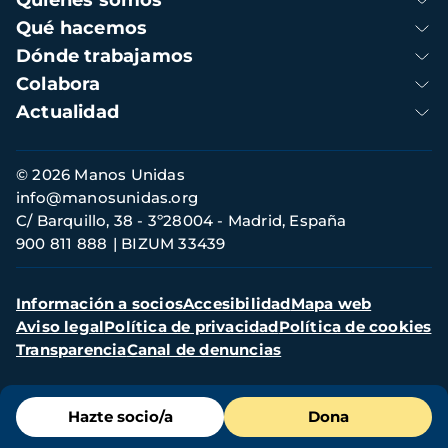
Quienes somos
principal
Qué hacemos
Dónde trabajamos
Colabora
Actualidad
Información
© 2026 Manos Unidas
de
info@manosunidas.org
contacto
C/ Barquillo, 38 - 3º28004 - Madrid, España
900 811 888
BIZUM 33439
Menú
Información a socios
Accesibilidad
Mapa web
secundario
Aviso legal
Política de privacidad
Política de cookies
Transparencia
Canal de denuncias
Menú
Hazte socio/a
Dona
de
destacados