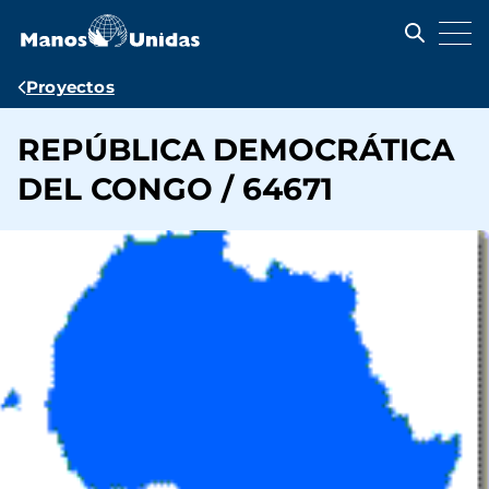
Pasar
al
contenido
principal
Ruta
Proyectos
de
REPÚBLICA DEMOCRÁTICA
navegación
DEL CONGO / 64671