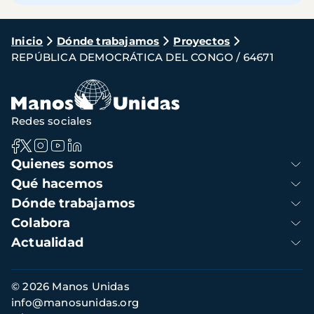
Ruta
Inicio
Dónde trabajamos
Proyectos
REPÚBLICA DEMOCRÁTICA DEL CONGO / 64671
de
navegación
Redes sociales
Navegación
Quienes somos
principal
Qué hacemos
Dónde trabajamos
Colabora
Actualidad
Información
© 2026 Manos Unidas
de
info@manosunidas.org
contacto