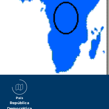
País
República
Democrática