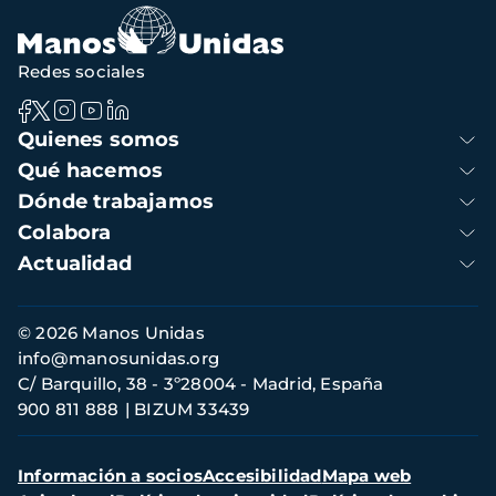
Redes sociales
Navegación
Quienes somos
principal
Qué hacemos
Dónde trabajamos
Colabora
Actualidad
Información
© 2026 Manos Unidas
de
info@manosunidas.org
contacto
C/ Barquillo, 38 - 3º28004 - Madrid, España
900 811 888
BIZUM 33439
Menú
Información a socios
Accesibilidad
Mapa web
secundario