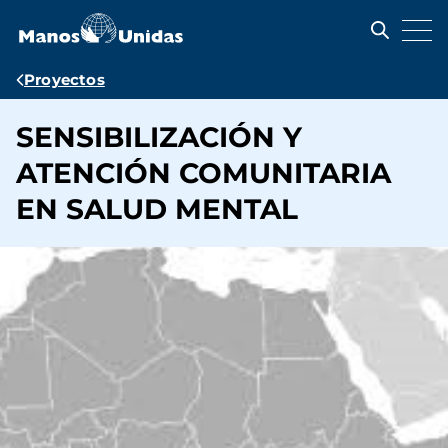
Pasar
al
contenido
principal
Ruta
Proyectos
de
SENSIBILIZACIÓN Y
navegación
ATENCIÓN COMUNITARIA
EN SALUD MENTAL