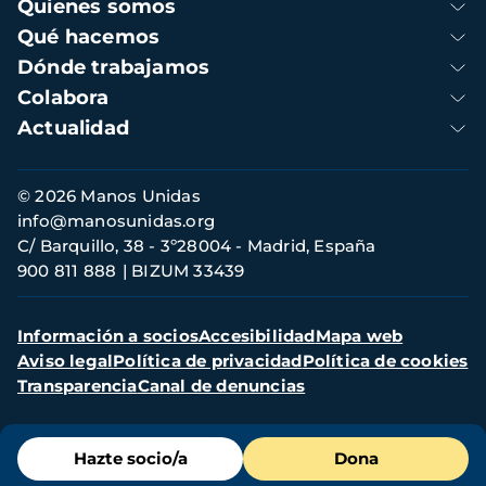
Navegación
Quienes somos
principal
Qué hacemos
Dónde trabajamos
Colabora
Actualidad
Información
© 2026 Manos Unidas
de
info@manosunidas.org
contacto
C/ Barquillo, 38 - 3º28004 - Madrid, España
900 811 888
BIZUM 33439
Menú
Información a socios
Accesibilidad
Mapa web
secundario
Aviso legal
Política de privacidad
Política de cookies
Transparencia
Canal de denuncias
Menú
Hazte socio/a
Dona
de