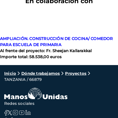
En colaboración con
AMPLIACIÓN. CONSTRUCCIÓN DE COCINA/ COMEDOR
PARA ESCUELA DE PRIMARIA
Al frente del proyecto: Fr. Sheejan Kallarakkal
Importe total: 58.538,00 euros
Ruta
Inicio
Dónde trabajamos
Proyectos
TANZANIA / 66879
de
navegación
Redes sociales