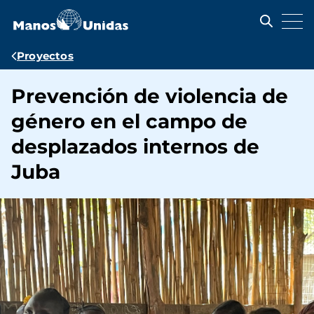
Pasar
al
contenido
principal
Ruta
Proyectos
de
Prevención de violencia de
navegación
género en el campo de
desplazados internos de
Juba