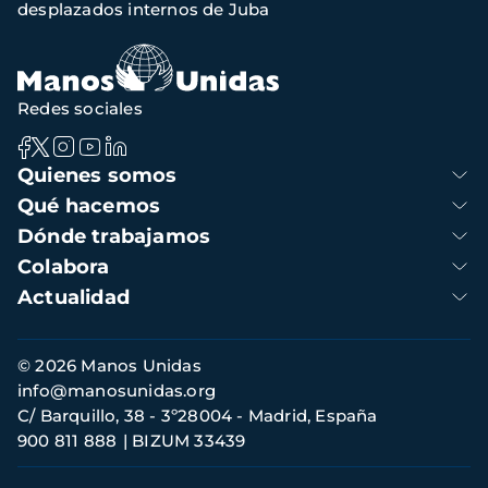
desplazados internos de Juba
navegación
Redes sociales
Navegación
Quienes somos
principal
Qué hacemos
Dónde trabajamos
Colabora
Actualidad
Información
© 2026 Manos Unidas
de
info@manosunidas.org
contacto
C/ Barquillo, 38 - 3º28004 - Madrid, España
900 811 888
BIZUM 33439