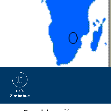
País
Zimbabue