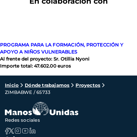
En colaboración con
PROGRAMA PARA LA FORMACIÓN, PROTECCIÓN Y
APOYO A NIÑOS VULNERABLES
Al frente del proyecto: Sr. Otillia Nyoni
Importe total: 47.602.00 euros
Ruta
Inicio
Dónde trabajamos
Proyectos
ZIMBABWE / 65733
de
navegación
Redes sociales