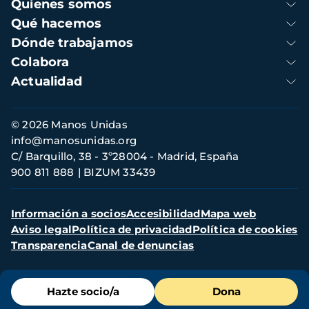
Navegación
Quienes somos
principal
Qué hacemos
Dónde trabajamos
Colabora
Actualidad
Información
© 2026 Manos Unidas
de
info@manosunidas.org
contacto
C/ Barquillo, 38 - 3º28004 - Madrid, España
900 811 888
BIZUM 33439
Menú
Información a socios
Accesibilidad
Mapa web
secundario
Aviso legal
Política de privacidad
Política de cookies
Transparencia
Canal de denuncias
Menú
Hazte socio/a
Dona
de