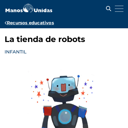
Pasar
al
contenido
principal
Ruta
Recursos educativos
de
La tienda de robots
navegación
INFANTIL