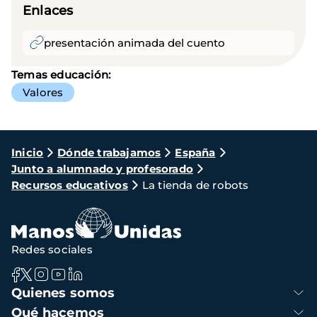
Enlaces
presentación animada del cuento
Temas educación:
Valores
Ruta
Inicio
Dónde trabajamos
España
Junto a alumnado y profesorado
de
Recursos educativos
La tienda de robots
navegación
Redes sociales
Navegación
Quienes somos
principal
Qué hacemos