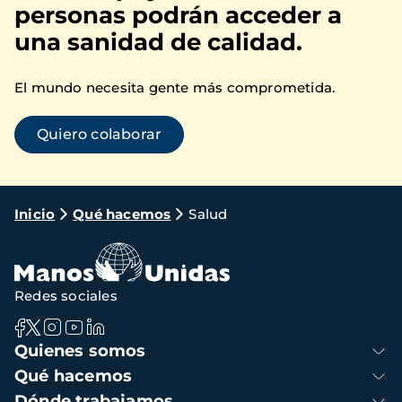
personas podrán acceder a
una sanidad de calidad.
El mundo necesita gente más comprometida.
Quiero colaborar
Ruta
Inicio
Qué hacemos
Salud
de
navegación
Redes sociales
Navegación
Quienes somos
principal
Qué hacemos
Dónde trabajamos