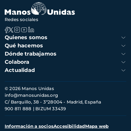
de
navegación
Redes sociales
Navegación
Quienes somos
principal
Qué hacemos
Dónde trabajamos
Colabora
Actualidad
Información
© 2026 Manos Unidas
de
info@manosunidas.org
contacto
C/ Barquillo, 38 - 3º28004 - Madrid, España
900 811 888
BIZUM 33439
Menú
Información a socios
Accesibilidad
Mapa web