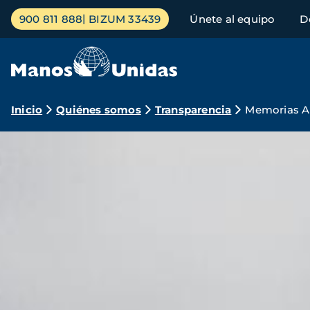
Pasar
Menú
900 811 888
BIZUM 33439
Únete al equipo
D
al
principal
contenido
principal
Ruta
Inicio
Quiénes somos
Transparencia
Memorias A
de
navegación
Imagen