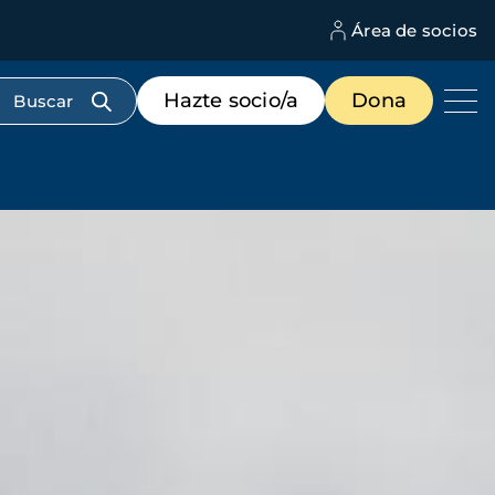
Área de socios
M
d
c
Menú
Hazte socio/a
Dona
d
de
us
destacados
cabecera