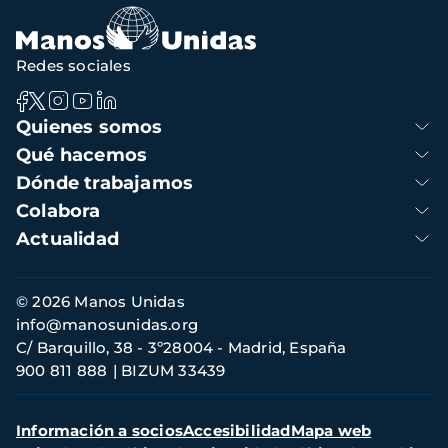
navegación
Redes sociales
Navegación
Quienes somos
principal
Qué hacemos
Dónde trabajamos
Colabora
Actualidad
Información
© 2026 Manos Unidas
de
info@manosunidas.org
contacto
C/ Barquillo, 38 - 3º28004 - Madrid, España
900 811 888
BIZUM 33439
Menú
Información a socios
Accesibilidad
Mapa web
secundario