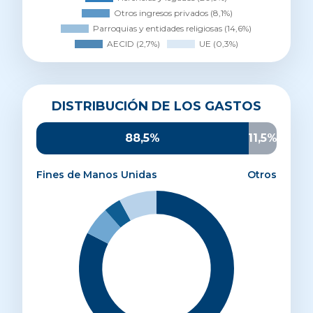
Distribución de los gastos
DISTRIBUCIÓN DE LOS GASTOS
Proyectos de desarrollo
82,5%
Sensibilización
6%
88,5%
11,5%
Promoción y captación
3,6%
Administración y estructura
7,9%
Fines de Manos Unidas
Otros