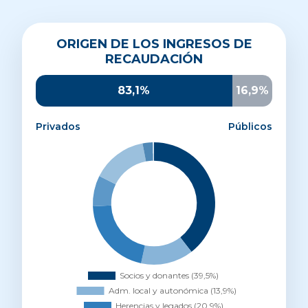
Origen de los ingresos de recaudación
ORIGEN DE LOS INGRESOS DE
Socios y donantes
39,5%
RECAUDACIÓN
Administración local y autonómica
13,9%
Herencias y legados
20,9%
83,1%
16,9%
Otros ingresos privados
8,1%
Parroquias y entidades religiosas
14,6%
Privados
Públicos
AECID
2,7%
UE
0,3%