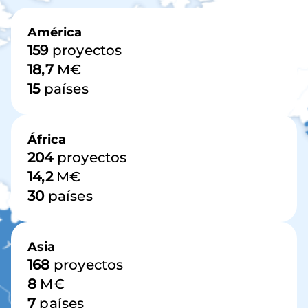
Imagen
América
159
proyectos
18,7
M€
15
países
África
204
proyectos
14,2
M€
30
países
Asia
168
proyectos
8
M€
7
países