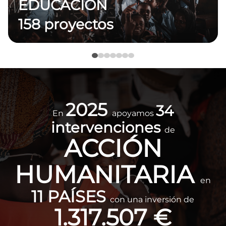
EDUCACIÓN
158 proyectos
Imagen
2025
34
En
apoyamos
intervenciones
de
ACCIÓN
HUMANITARIA
en
11 PAÍSES
con una inversión de
1.317.507 €