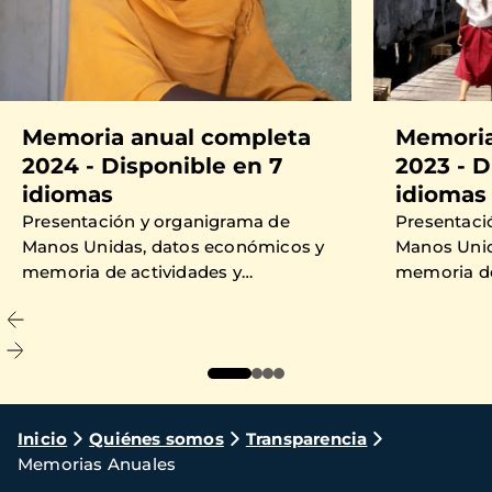
Memoria anual completa
Memoria
2024 - Disponible en 7
2023 - D
idiomas
idiomas
Presentación y organigrama de
Presentaci
Manos Unidas, datos económicos y
Manos Unid
memoria de actividades y
memoria de
proyectos financiados en 2024.
proyectos 
Ruta
Inicio
Quiénes somos
Transparencia
Memorias Anuales
de