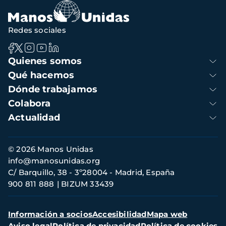
navegación
Redes sociales
Navegación
Quienes somos
principal
Qué hacemos
Dónde trabajamos
Colabora
Actualidad
Información
© 2026 Manos Unidas
de
info@manosunidas.org
contacto
C/ Barquillo, 38 - 3º28004 - Madrid, España
900 811 888
BIZUM 33439
Menú
Información a socios
Accesibilidad
Mapa web
secundario
Aviso legal
Política de privacidad
Política de cookies