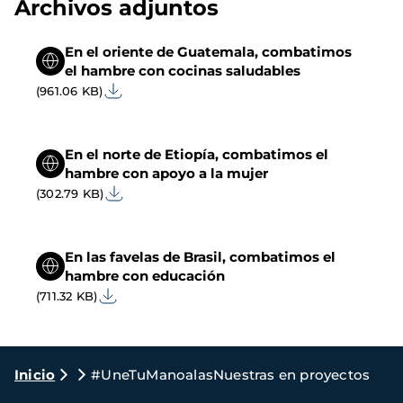
Archivos adjuntos
En el oriente de Guatemala, combatimos
el hambre con cocinas saludables
(961.06 KB)
En el norte de Etiopía, combatimos el
hambre con apoyo a la mujer
(302.79 KB)
En las favelas de Brasil, combatimos el
hambre con educación
(711.32 KB)
Ruta
Inicio
#UneTuManoalasNuestras en proyectos
de