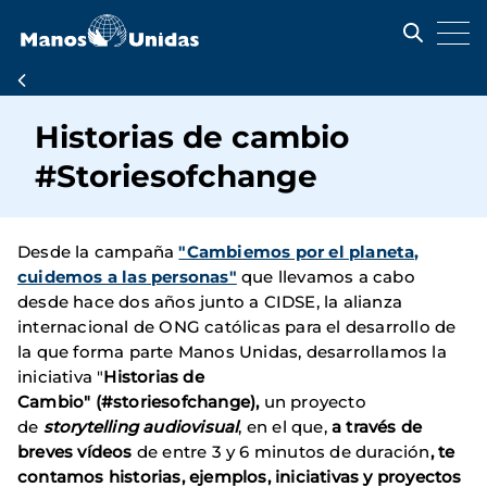
Pasar
al
contenido
principal
Ruta
de
Historias de cambio
navegación
#Storiesofchange
Desde la campaña
"Cambiemos por el planeta,
cuidemos a las personas"
que llevamos a cabo
desde hace dos años junto a CIDSE, la alianza
internacional de ONG católicas para el desarrollo de
la que forma parte Manos Unidas, desarrollamos la
iniciativa "
Historias de
Cambio" (#storiesofchange),
un proyecto
de
storytelling audiovisual
, en el que,
a través de
breves vídeos
de entre 3 y 6 minutos de duración
, te
contamos historias, ejemplos, iniciativas y proyectos