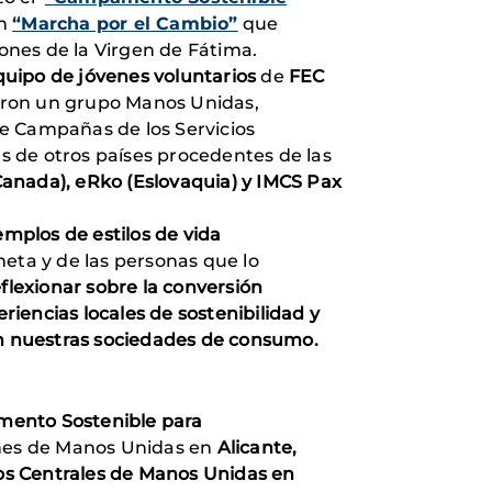
en
“Marcha por el Cambio”
que
ones de la Virgen de Fátima.
quipo de jóvenes voluntarios
de
FEC
paron un grupo Manos Unidas,
 Campañas de los Servicios
s de otros países procedentes de las
Canada), eRko (Eslovaquia) y IMCS Pax
emplos de estilos de vida
eta y de las personas que lo
eflexionar sobre la conversión
riencias locales de sostenibilidad y
 en nuestras sociedades de consumo.
ento Sostenible para
ones de Manos Unidas en
Alicante,
icios Centrales de Manos Unidas en