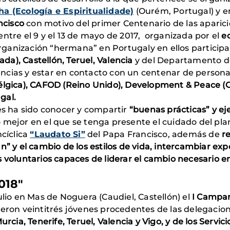
ha (Ecología e Espiritualidade)
(Ourém, Portugal) y 
ncisco
con motivo del primer Centenario de las aparici
ntre el 9 y el 13 de mayo de 2017, organizada por el
e
rganización “hermana” en Portugaly en ellos partici
da), Castellón, Teruel, Valencia
y del Departamento de
ncias y estar en contacto con un centenar de persona
Bélgica), CAFOD (Reino Unido), Development & Peace (
gal.
des ha sido conocer y compartir
“buenas prácticas” y ej
mejor en el que se tenga presente el cuidado del plan
ncíclica
“Laudato Si”
del Papa Francisco, además de
r
” y el cambio de los estilos de vida, intercambiar expe
s voluntarios capaces de liderar el cambio necesario
018"
ulio en Mas de Noguera (Caudiel, Castellón) el
I Campam
ieron veintitrés jóvenes procedentes de las delegaci
urcia, Tenerife, Teruel, Valencia y Vigo, y de los Serv