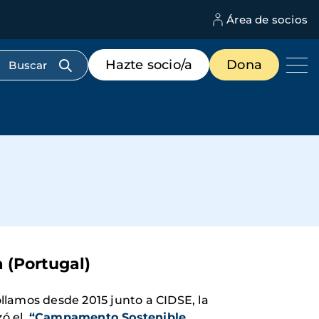
Área de socios
M
d
c
Menú
Hazte socio/a
Dona
d
de
us
destacados
cabecera
 (Portugal)
lamos desde 2015 junto a CIDSE, la
zó el
“Campamento Sostenible