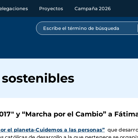
elegaciones
Proyectos
Campaña 2026
Búsqueda por texto completo
sostenibles
17" y “Marcha por el Cambio” a Fátima
r el planeta-Cuidemos a las personas”
que desarrol
s católicas de desarrollo a la que pertenece se organi