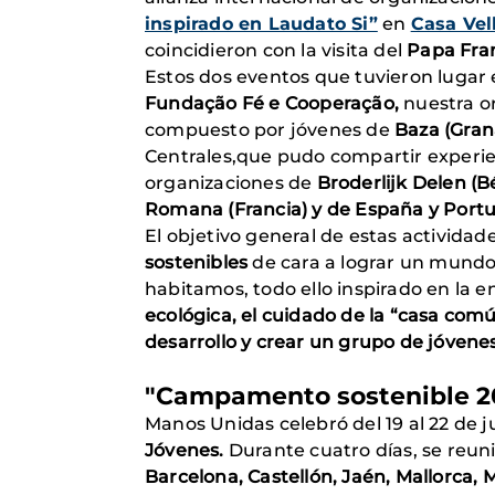
inspirado en Laudato Si”
en
Casa Vel
coincidieron con la visita del
Papa Fra
Estos dos eventos que tuvieron lugar e
Fundação Fé e Cooperação,
nuestra o
compuesto por jóvenes de
Baza (Grana
Centrales,que pudo compartir experie
organizaciones de
Broderlijk Delen (
Romana (Francia) y de España y Portu
El objetivo general de estas activida
sostenibles
de cara a lograr un mundo 
habitamos, todo ello inspirado en la e
ecológica, el cuidado de la “casa común
desarrollo y crear un grupo de jóvene
"Campamento sostenible 2
Manos Unidas celebró del 19 al 22 de j
Jóvenes.
Durante cuatro días, se reun
Barcelona, Castellón, Jaén, Mallorca, M