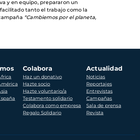
iva y en equipo, prepararon un
acilitado tanto el trabajo como la
a campaña
“Cambiemos por el planeta,
amos
Colabora
Actualidad
frica
Haz un donativo
Noticias
 América
Hazte socio
Reportajes
Asia
Hazte voluntario/a
Entrevistas
 España
Testamento solidario
Campañas
Colabora como empresa
Sala de prensa
Regalo Solidario
Revista