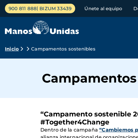
Pasar
Menú
900 811 888
BIZUM 33439
Únete al equipo
D
al
principal
contenido
principal
Ruta
Inicio
Campamentos sostenibles
de
navegación
Campamentos 
“Campamento sostenible 20
#Together4Change
Dentro de la campaña
“Cambiemos po
alianza internacional de organizacione