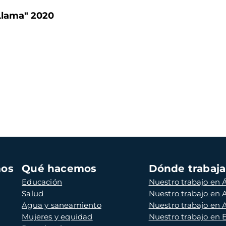
 Llama" 2020
mos
Qué hacemos
Dónde trabaj
Educación
Nuestro trabajo en Á
Salud
Nuestro trabajo en
Agua y saneamiento
Nuestro trabajo en 
Mujeres y equidad
Nuestro trabajo en