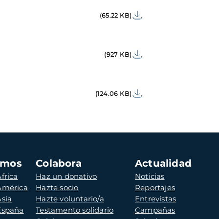
(65.22 KB)
(927 KB)
(124.06 KB)
amos
Colabora
Actualidad
frica
Haz un donativo
Noticias
 América
Hazte socio
Reportajes
Asia
Hazte voluntario/a
Entrevistas
 España
Testamento solidario
Campañas