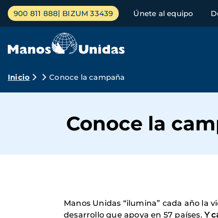
Pasar
Menú
900 811 888
BIZUM 33439
Únete al equipo
D
al
principal
contenido
principal
Ruta
Inicio
Conoce la campaña
de
navegación
Conoce la ca
Manos Unidas “ilumina” cada año la vid
desarrollo que apoya en 57 países.
Y c