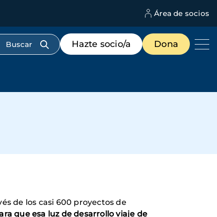
Área de socios
M
d
c
Menú
Hazte socio/a
Dona
d
de
us
destacados
cabecera
vés de los casi 600 proyectos de
ara que esa luz de desarrollo viaje de