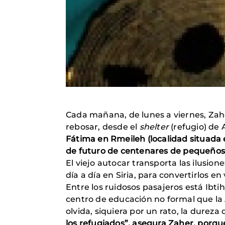
Cada mañana, de lunes a viernes, Zahe
rebosar, desde el
shelter
(refugio) de A
Fátima en Rmeileh (localidad situada e
de futuro de centenares de pequeños
El viejo autocar transporta las ilusion
día a día en Siria, para convertirlos en
Entre los ruidosos pasajeros está Ibtih
centro de educación no formal que la A
olvida, siquiera por un rato, la dureza
los refugiados”, asegura Zaher, porque