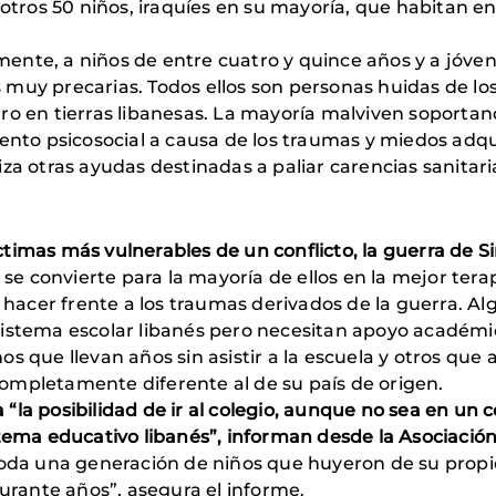
a otros 50 niños, iraquíes en su mayoría, que habitan 
almente, a niños de entre cuatro y quince años y a jóven
muy precarias. Todos ellos son personas huidas de los 
ro en tierras libanesas. La mayoría malviven soportan
o psicosocial a causa de los traumas y miedos adquir
iza otras ayudas destinadas a paliar carencias sanitar
víctimas más vulnerables de un conflicto, la guerra de 
se convierte para la mayoría de ellos en la mejor terap
cer frente a los traumas derivados de la guerra. Alg
sistema escolar libanés pero necesitan apoyo académi
s que llevan años sin asistir a la escuela y otros que 
ompletamente diferente al de su país de origen.
ca “la posibilidad de ir al colegio, aunque no sea en u
tema educativo libanés”, informan desde la Asociación 
toda una generación de niños que huyeron de su propio
durante años”, asegura el informe.