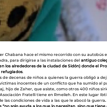
r Chabana hace el mismo recorrido con su autobús esco
dra, para dirigirse a las instalaciones del
antiguo cole
n los alrededores de la ciudad de Sidón) donde el Proy
 refugiados
.
es de decenas de niños a quienes la guerra obligó a deja
 víctimas inocentes de un conflicto que ha sumido al paí
aj, hijo de Zaher, que asiste, como otros 400 niños siri
sociación Fratelli tiene en Rmeileh. En este lugar Ibtih
 de las condiciones de vida a las que le abocó la guerra
.
 “no solo ayuda a los que lo necesitan, sino que tiene