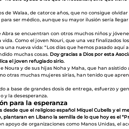
os de Walaa, de catorce años, que no consigue olvida
para ser médico, aunque su mayor ilusión sería llegar a
de Abra se encuentran con otros muchos niños y jóvenes
vida. Como el joven Nouri, que una vez finalizados los
e ya una nueva vida: “Los días que hemos pasado aquí
endido muchas cosas.
Doy gracias a Dios por esta Asoc
ca el joven refugiado sirio.
de Noura y de sus hijas Noha y Maha, que han asistido 
omo otras muchas mujeres sirias, han tenido que apren
ando a base de grandes dosis de entrega, esfuerzo y g
do y la desesperanza.
ión para la esperanza
s desde que el religioso español Míquel Cubells y el 
 plantaran en Líbano la semilla de lo que hoy es el “Pr
con apoyo de organizaciones como Manos Unidas, el ac