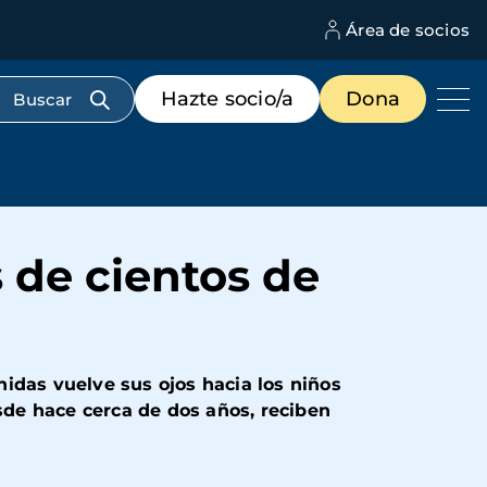
Área de socios
M
d
c
Menú
Hazte socio/a
Dona
d
de
us
destacados
cabecera
s de cientos de
idas vuelve sus ojos hacia los niños
esde hace cerca de dos años, reciben
.