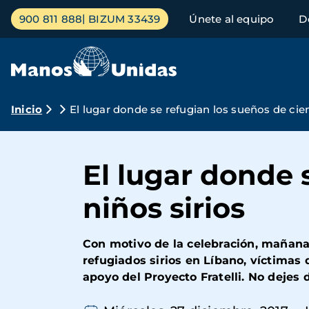
Pasar
Menú
900 811 888
BIZUM 33439
Únete al equipo
D
al
principal
contenido
principal
Ruta
Inicio
El lugar donde se refugian los sueños de cien
de
navegación
El lugar donde 
niños sirios
Con motivo de la celebración, mañana 
refugiados sirios en Líbano, víctimas
apoyo del Proyecto Fratelli. No dejes 