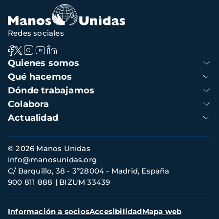
navegación
Redes sociales
Navegación
Quienes somos
principal
Qué hacemos
Dónde trabajamos
Colabora
Actualidad
Información
© 2026 Manos Unidas
de
info@manosunidas.org
contacto
C/ Barquillo, 38 - 3º28004 - Madrid, España
900 811 888
BIZUM 33439
Menú
Información a socios
Accesibilidad
Mapa web