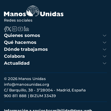
navegación
Redes sociales
Navegación
Quienes somos
principal
Qué hacemos
Dónde trabajamos
Colabora
Actualidad
Información
© 2026 Manos Unidas
de
info@manosunidas.org
contacto
C/ Barquillo, 38 - 3º28004 - Madrid, España
900 811 888
BIZUM 33439
Menú
Información a socios
Accesibilidad
Mapa web