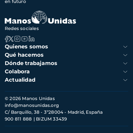
en futuro
navegación
Redes sociales
Navegación
Quienes somos
principal
Qué hacemos
Dónde trabajamos
Colabora
Actualidad
Información
© 2026 Manos Unidas
de
info@manosunidas.org
contacto
C/ Barquillo, 38 - 3º28004 - Madrid, España
900 811 888
BIZUM 33439