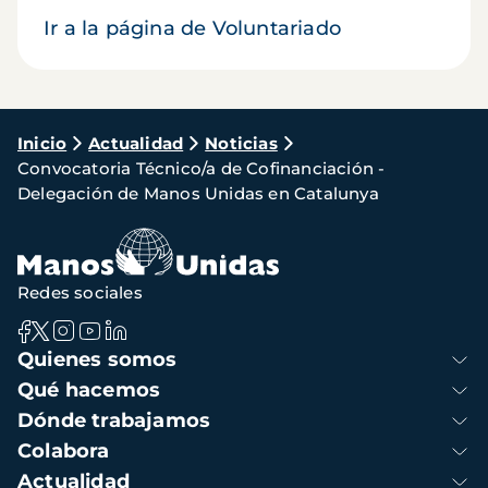
Ir a la página de Voluntariado
Ruta
Inicio
Actualidad
Noticias
Convocatoria Técnico/a de Cofinanciación -
de
Delegación de Manos Unidas en Catalunya
navegación
Redes sociales
Navegación
Quienes somos
principal
Qué hacemos
Dónde trabajamos
Colabora
Actualidad