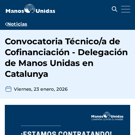
Pasar
al
contenido
principal
Ruta
Noticias
de
Convocatoria Técnico/a de
navegación
Cofinanciación - Delegación
de Manos Unidas en
Catalunya
Viernes, 23 enero, 2026