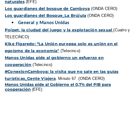
naturales
(EFE)
Los guardianes del bosque de Camboya
(ONDA CERO)
Los guardianes del Bosque_La Brújula
(ONDA CERO)
General y Manos Unidas
Poipet, la ciudad del juego y la explotación sexual
(Cuatro y
TELECINCO)
Kike Figaredo: “La Unión europea solo es unión en el
egoísmo de la economía"
(Telecinco)
Manos Unidas pide al gobierno un esfuerzo en
cooperación
(Telecinco)
#
ConexionCamboya: la visita que no sale en las guías
turísticas_Gente Viajera
. Minuto 67 (ONDA CERO)
Manos Unidas pide al Gobierno el 0,7% del PIB para
cooperación
(EFE)