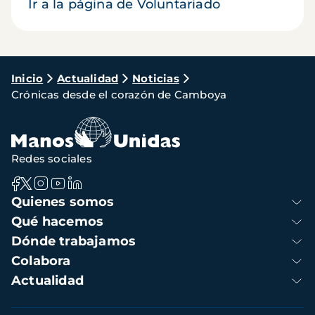
Ir a la página de Voluntariado
Ruta
Inicio
Actualidad
Noticias
Crónicas desde el corazón de Camboya
de
navegación
Redes sociales
Navegación
Quienes somos
principal
Qué hacemos
Dónde trabajamos
Colabora
Actualidad