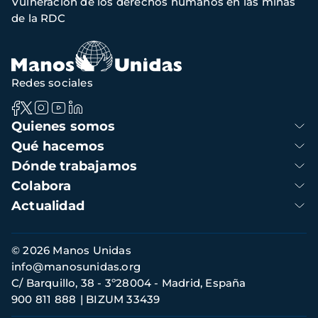
Vulneración de los derechos humanos en las minas
de
de la RDC
navegación
Redes sociales
Navegación
Quienes somos
principal
Qué hacemos
Dónde trabajamos
Colabora
Actualidad
Información
© 2026 Manos Unidas
de
info@manosunidas.org
contacto
C/ Barquillo, 38 - 3º28004 - Madrid, España
900 811 888
BIZUM 33439