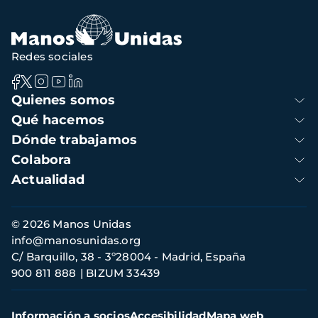
navegación
Redes sociales
Navegación
Quienes somos
principal
Qué hacemos
Dónde trabajamos
Colabora
Actualidad
Información
© 2026 Manos Unidas
de
info@manosunidas.org
contacto
C/ Barquillo, 38 - 3º28004 - Madrid, España
900 811 888
BIZUM 33439
Menú
Información a socios
Accesibilidad
Mapa web