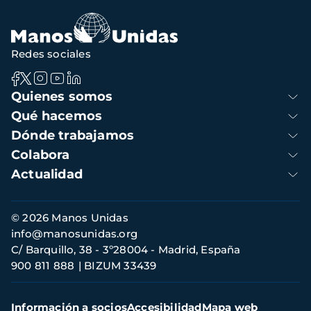
Redes sociales
Navegación
Quienes somos
principal
Qué hacemos
Dónde trabajamos
Colabora
Actualidad
Información
© 2026 Manos Unidas
de
info@manosunidas.org
contacto
C/ Barquillo, 38 - 3º28004 - Madrid, España
900 811 888
BIZUM 33439
Menú
Información a socios
Accesibilidad
Mapa web