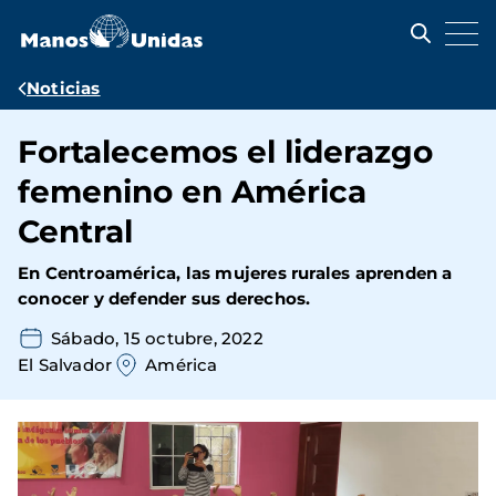
Pasar
al
contenido
principal
Ruta
Noticias
de
Fortalecemos el liderazgo
navegación
femenino en América
Central
En Centroamérica, las mujeres rurales aprenden a
conocer y defender sus derechos.
Sábado, 15 octubre, 2022
El Salvador
América