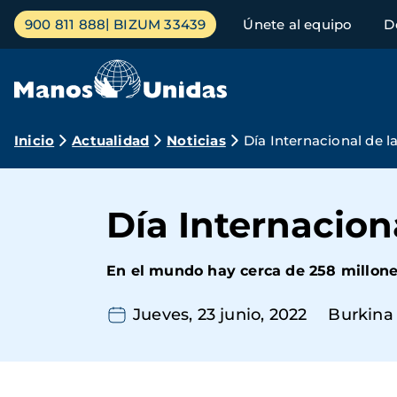
Pasar
Menú
900 811 888
BIZUM 33439
Únete al equipo
D
al
principal
contenido
principal
Ruta
Inicio
Actualidad
Noticias
Día Internacional de l
de
navegación
Día Internacion
En el mundo hay cerca de 258 millones
Jueves, 23 junio, 2022
Burkina