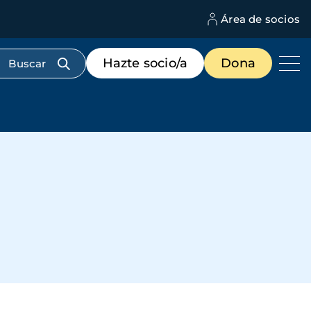
Área de socios
M
d
c
Menú
Hazte socio/a
Dona
d
de
us
destacados
cabecera