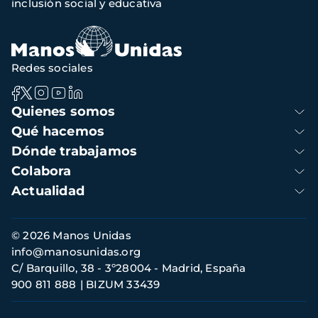
inclusión social y educativa
navegación
Redes sociales
Navegación
Quienes somos
principal
Qué hacemos
Dónde trabajamos
Colabora
Actualidad
Información
© 2026 Manos Unidas
de
info@manosunidas.org
contacto
C/ Barquillo, 38 - 3º28004 - Madrid, España
900 811 888
BIZUM 33439