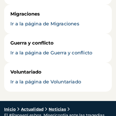
Migraciones
Ir a la página de Migraciones
Guerra y conflicto
Ir a la página de Guerra y conflicto
Voluntariado
Ir a la página de Voluntariado
Ruta
Inicio
Actualidad
Noticias
El #PapaenLesbos. Misericordia ante las tragedias