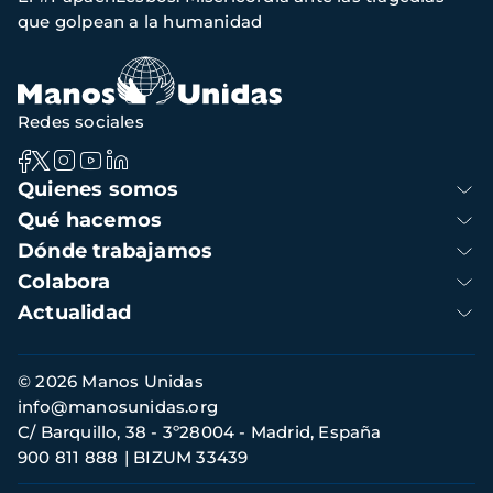
de
que golpean a la humanidad
navegación
Redes sociales
Navegación
Quienes somos
principal
Qué hacemos
Dónde trabajamos
Colabora
Actualidad
Información
© 2026 Manos Unidas
de
info@manosunidas.org
contacto
C/ Barquillo, 38 - 3º28004 - Madrid, España
900 811 888
BIZUM 33439