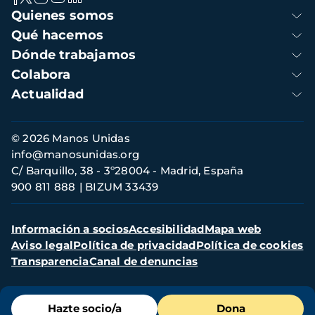
Navegación
Quienes somos
principal
Qué hacemos
Dónde trabajamos
Colabora
Actualidad
Información
© 2026 Manos Unidas
de
info@manosunidas.org
contacto
C/ Barquillo, 38 - 3º28004 - Madrid, España
900 811 888
BIZUM 33439
Menú
Información a socios
Accesibilidad
Mapa web
secundario
Aviso legal
Política de privacidad
Política de cookies
Transparencia
Canal de denuncias
Menú
Hazte socio/a
Dona
de