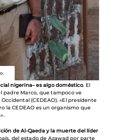
do.
ial nigerina– es algo doméstico
.
El
a el padre Marco, que tampoco ve
 Occidental (CEDEAO). «El presidente
pero la CEDEAO es un organismo que
».
ición de Al-Qaeda y la muerte del líder
 país, del estado de Azawad por parte