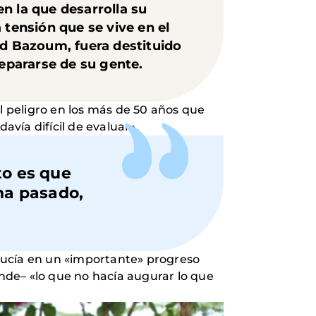
n la que desarrolla su
 tensión que se vive en el
ed Bazoum, fuera destituido
separarse de su gente.
l peligro en los más de 50 años que
avía difícil de evaluar».
to es que
ha pasado,
ducía en un «importante» progreso
ande– «lo que no hacía augurar lo que