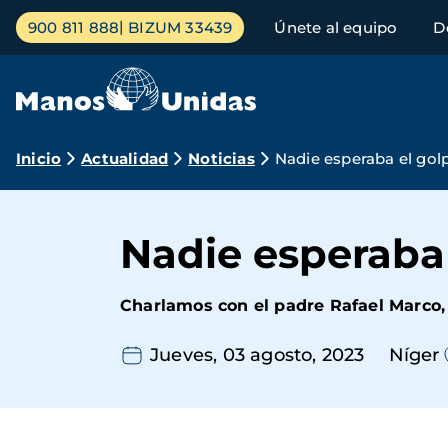
Pasar
Menú
900 811 888
BIZUM 33439
Únete al equipo
D
al
principal
contenido
principal
Ruta
Inicio
Actualidad
Noticias
Nadie esperaba el gol
de
navegación
Nadie esperaba 
Charlamos con el padre Rafael Marco, 
Jueves, 03 agosto, 2023
Níger