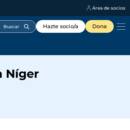
Área de socios
M
d
c
Menú
Hazte socio/a
Dona
d
de
us
destacados
cabecera
n Níger