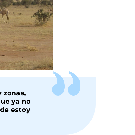
y zonas,
que ya no
nde estoy