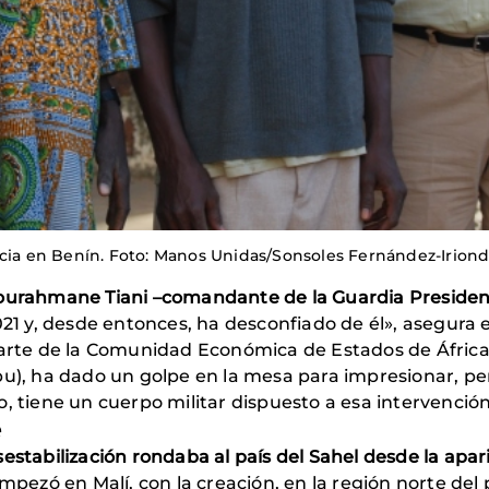
ncia en Benín. Foto: Manos Unidas/Sonsoles Fernández-Irion
dourahmane Tiani –comandante de la Guardia Presidenc
2021 y, desde entonces, ha desconfiado de él», asegur
 parte de la Comunidad Económica de Estados de África
ubu), ha dado un golpe en la mesa para impresionar, 
, tiene un cuerpo militar dispuesto a esa intervención
e
sestabilización rondaba al país del Sahel desde la apar
mpezó en Malí, con la creación, en la región norte del