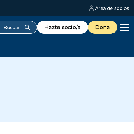
Área de socios
M
d
c
Menú
Hazte socio/a
Dona
d
de
us
destacados
cabecera