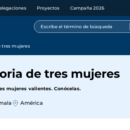
elegaciones
Proyectos
Campaña 2026
Búsqueda por texto completo
e tres mujeres
oria de tres mujeres
res mujeres valientes. Conócelas.
mala
América