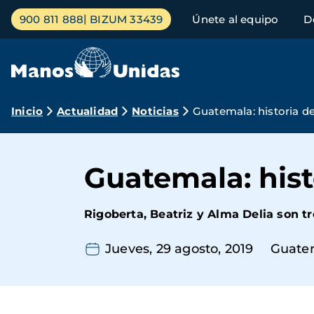
Pasar
Menú
900 811 888
BIZUM 33439
Únete al equipo
D
al
principal
contenido
principal
Ruta
Inicio
Actualidad
Noticias
Guatemala: historia d
de
navegación
Guatemala: hist
Rigoberta, Beatriz y Alma Delia son t
Jueves, 29 agosto, 2019
Guate