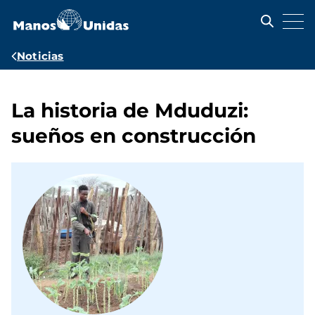
Pasar
al
contenido
principal
Ruta
Noticias
de
navegación
La historia de Mduduzi:
sueños en construcción