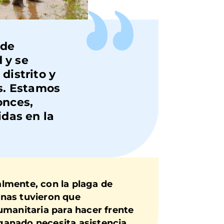
 de
 y se
distrito y
os. Estamos
onces,
idas en la
almente, con la plaga de
onas tuvieron que
umanitaria para hacer frente
 ganado necesita asistencia