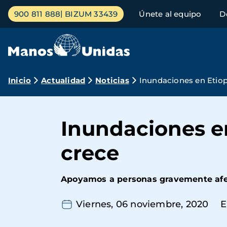
Pasar
Menú
900 811 888
BIZUM 33439
Únete al equipo
D
al
principal
contenido
principal
Ruta
Inicio
Actualidad
Noticias
Inundaciones en Etiopí
de
navegación
Inundaciones en
crece
Apoyamos a personas gravemente afec
Viernes, 06 noviembre, 2020
E