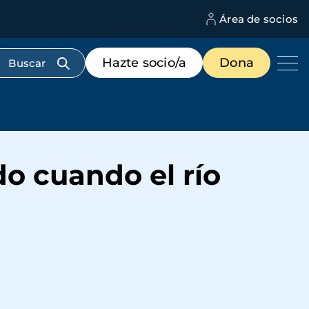
Área de socios
M
d
c
Menú
Hazte socio/a
Dona
d
de
us
destacados
cabecera
do cuando el río