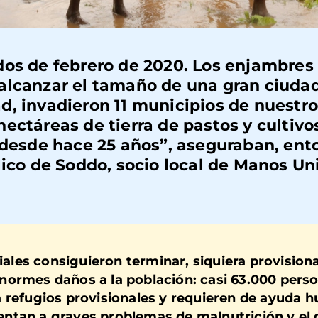
dos de febrero de 2020. Los enjambres
alcanzar el tamaño de una gran ciudad
, invadieron 11 municipios de nuestro 
ectáreas de tierra de pastos y cultiv
 desde hace 25 años”, aseguraban, ent
lico de Soddo, socio local de Manos Un
ciales consiguieron terminar, siquiera provision
normes daños a la población: casi 63.000 pers
 refugios provisionales y requieren de ayuda h
frentan a graves problemas de malnutrición y el