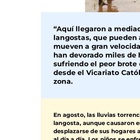
“Aquí llegaron a media
langostas, que pueden 
mueven a gran velocidad
han devorado miles de h
sufriendo el peor brote
desde el Vicariato Cató
zona.
En agosto, las lluvias torren
langosta, aunque causaron e
desplazarse de sus hogares a
al día a día. Los niños se en