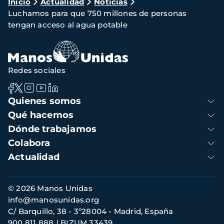
Ruta
Inicio
Actualidad
Noticias
Luchamos para que 750 millones de personas
de
tengan acceso al agua potable
navegación
Redes sociales
Navegación
Quienes somos
principal
Qué hacemos
Dónde trabajamos
Colabora
Actualidad
Información
© 2026 Manos Unidas
de
info@manosunidas.org
contacto
C/ Barquillo, 38 - 3º28004 - Madrid, España
900 811 888
BIZUM 33439