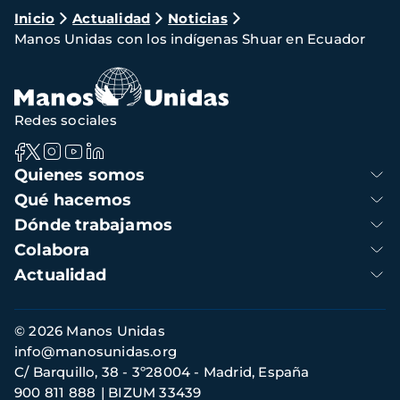
Ruta
Inicio
Actualidad
Noticias
Manos Unidas con los indígenas Shuar en Ecuador
de
navegación
Redes sociales
Navegación
Quienes somos
principal
Qué hacemos
Dónde trabajamos
Colabora
Actualidad
Información
© 2026 Manos Unidas
de
info@manosunidas.org
contacto
C/ Barquillo, 38 - 3º28004 - Madrid, España
900 811 888
BIZUM 33439