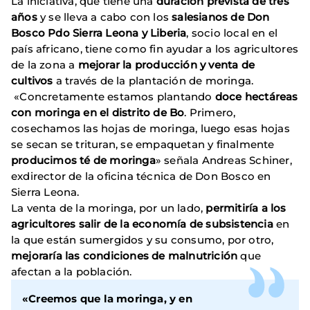
La iniciativa, que tiene una
duración prevista de tres
años
y se lleva a cabo con los
salesianos de Don
Bosco Pdo Sierra Leona y Liberia
, socio local en el
país africano, tiene como fin ayudar a los agricultores
de la zona a
mejorar la producción y venta de
cultivos
a través de la plantación de moringa.
«Concretamente estamos plantando
doce hectáreas
con moringa en el distrito de Bo
. Primero,
cosechamos las hojas de moringa, luego esas hojas
se secan se trituran, se empaquetan y finalmente
producimos té de moringa
» señala Andreas Schiner,
exdirector de la oficina técnica de Don Bosco en
Sierra Leona.
La venta de la moringa, por un lado,
permitiría a los
agricultores salir de la economía de subsistencia
en
la que están sumergidos y su consumo, por otro,
mejoraría las condiciones de malnutrición
que
afectan a la población.
«Creemos que la moringa, y en