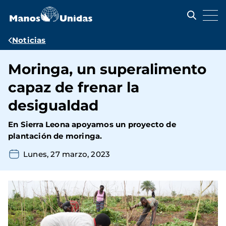
Pasar
al
contenido
principal
Ruta
Noticias
de
Moringa, un superalimento
navegación
capaz de frenar la
desigualdad
En Sierra Leona apoyamos un proyecto de
plantación de moringa.
Lunes, 27 marzo, 2023