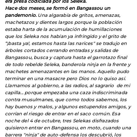
era presa codiciada por los Seleka.
Hace dos meses, se formó en Bangassou un
pandemonio.
Una algarabía de gritos, amenazas,
machetazos y dientes largos porque la población
estaba harta de la acumulación de humillaciones
que los Seleka nos habían ya infringido y el grito de
“¡basta ya!, estamos hasta las narices" se tradujo en
árboles cortados cerrando entradas y salidas de
Bangassou, busca y captura hasta el garrotazo final
de todo rebelde Seleka, banderola ninja en la frente y
machetes amenazantes en las manos. Aquello pudo
terminar en una masacre pero Dios no lo quiso así.
Llamamos al gobierno, a las radios, al sagrario de mi
capilla... porque empezaba una caza indiscriminada
contra musulmanes, que como todos sabemos, los
hay buenos y malos, y algunos estupendos amigos, y
corrían el riesgo de entrar en el saco común. Esa
noche del 4 de octubre, tres Selekas disfrazados
quisieron entrar en Bangassou, en moto, cuando una
barrera "ninja" de auto-defensa los descubrió, los