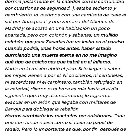
dormía justamente en la catedral con su comunidad
por cuestiones de seguridad...), estaba sediento y
hambriento, lo vestimos con una camiseta de "sale el
sol por Antequera" y una zamarra del Atlético de
Madrid y se acostó en una habitación un poco
apartada, pero con colchón y sábanas;
un mullido
colchón que para Zacarías fue un lecho en el paraíso
cuando podría, unas horas antes, haber estado
durmiendo una muerte eterna en no me imagino
qué tipo de colchones que habrá en el infierno.
Nadie en la misión abrió el pico. Si lo llegan a saber
los ninjas vienen a por él. Ni cocineros, ni centinelas,
ni sacerdotes ni el carpintero, también refugiado en
la catedral, dijeron esta boca es mía hasta el al día
siguiente que, muy discretamente, lo logramos
evacuar en un avión que llegaba con militares de
Bangui para doblegar la rebelión.
Hemos cambiado los machetes por colchones.
Cada
uno con funda nueva como si fuera su papel de
regalo. Pero lo importante es que, por fin, después de