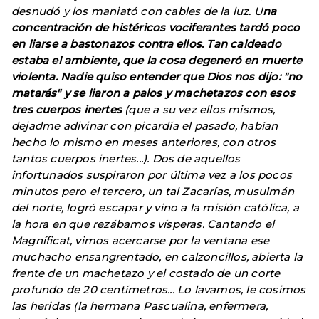
desnudó y los maniató con cables de la luz. U
na
concentración de histéricos vociferantes tardó poco
en liarse a bastonazos contra ellos. Tan caldeado
estaba el ambiente, que la cosa degeneró en muerte
violenta. Nadie quiso entender que Dios nos dijo: "no
matarás" y se liaron a palos y machetazos con esos
tres cuerpos inertes
(que a su vez ellos mismos,
dejadme adivinar con picardía el pasado, habían
hecho lo mismo en meses anteriores, con otros
tantos cuerpos inertes...). Dos de aquellos
infortunados suspiraron por última vez a los pocos
minutos pero el tercero, un tal Zacarías, musulmán
del norte, logró escapar y vino a la misión católica, a
la hora en que rezábamos vísperas. Cantando el
Magníficat, vimos acercarse por la ventana ese
muchacho ensangrentado, en calzoncillos, abierta la
frente de un machetazo y el costado de un corte
profundo de 20 centímetros... Lo lavamos, le cosimos
las heridas (la hermana Pascualina, enfermera,