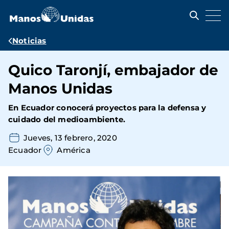
Pasar
al
contenido
principal
Ruta
Noticias
de
Quico Taronjí, embajador de
navegación
Manos Unidas
En Ecuador conocerá proyectos para la defensa y
cuidado del medioambiente.
Jueves, 13 febrero, 2020
Ecuador
América