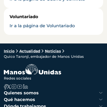
Voluntariado
Ir a la página de Voluntariado
Ruta
Inicio
Actualidad
Noticias
Quico Taronjí, embajador de Manos Unidas
de
navegación
Redes sociales
Navegación
Quienes somos
principal
Qué hacemos
Dónde trabajamos