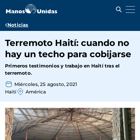
Pasar
al
contenido
principal
Ruta
Noticias
de
Terremoto Haití: cuando no
navegación
hay un techo para cobijarse
Primeros testimonios y trabajo en Haití tras el
terremoto.
Miércoles, 25 agosto, 2021
Haití
América