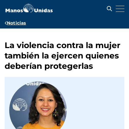
Pasar
al
contenido
principal
Ruta
Noticias
de
navegación
La violencia contra la mujer
también la ejercen quienes
deberían protegerlas