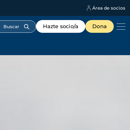
Área de socios
M
d
c
Menú
Hazte socio/a
Dona
d
de
us
destacados
cabecera